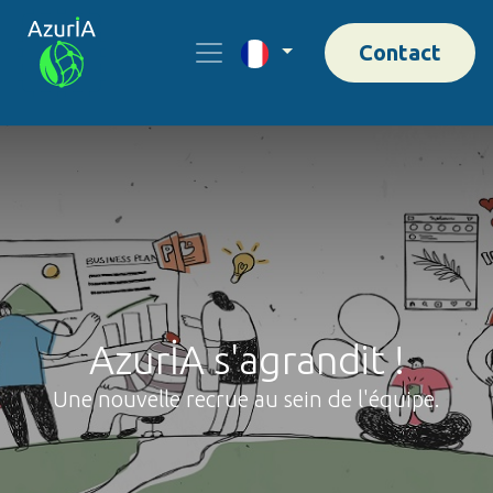
Contact
AzurİA s'agrandit !
Une nouvelle recrue au sein de l'équipe.