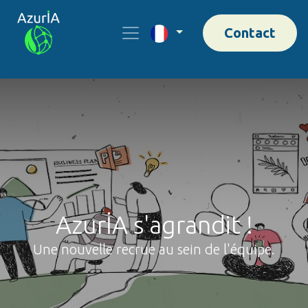
Contact
AzurİA s'agrandit !
Une nouvelle recrue au sein de l'équipe.