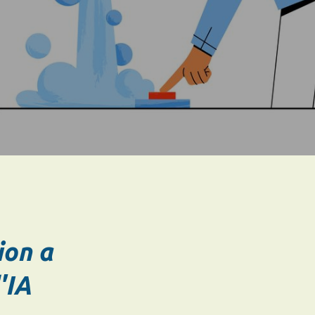
ion a
'IA