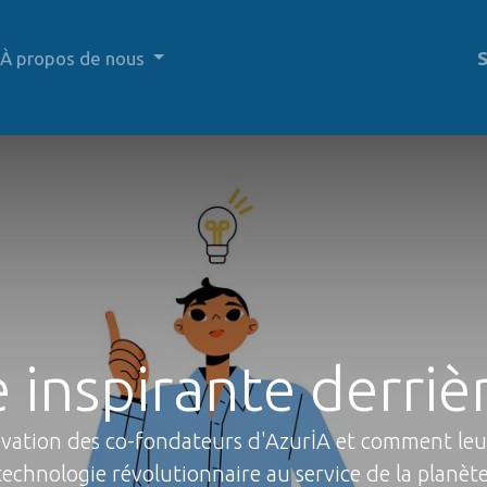
À propos de nous
S
e inspirante derri
ivation des co-fondateurs d'AzurİA et comment leu
technologie révolutionnaire au service de la planète