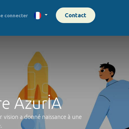
Contact
e connecter
ère AzurİA
r vision a donné naissance à une
.