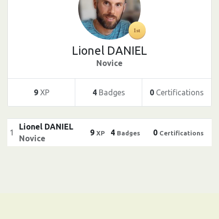
Lionel DANIEL
Novice
9
XP
4
Badges
0
Certifications
Lionel DANIEL
1
9
4
0
XP
Badges
Certifications
Novice