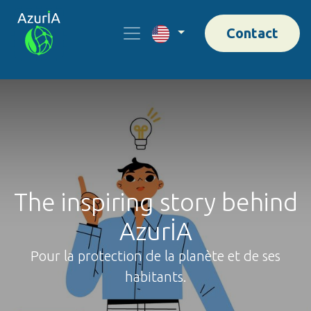
Contact
The inspiring story behind
AzurİA
Pour la protection de la planète et de ses
habitants.